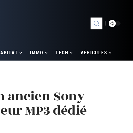
ABITAT
IMMO
TECH
VÉHICULES
n ancien Sony
teur MP3 dédié