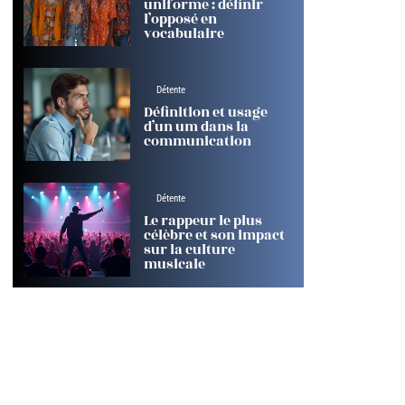
uniforme : définir
l’opposé en
vocabulaire
Détente
Définition et usage
d’un um dans la
communication
Détente
Le rappeur le plus
célèbre et son impact
sur la culture
musicale