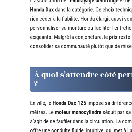
L’association de l’
embrayage centrifuge
et de 
Honda Dax
dans la catégorie. Ce choix techniq
rien céder à la fiabilité. Honda élargit aussi son
personnaliser sa monture ou faciliter l’entreti
exigeants. Malgré la conjoncture, le
prix
reste s
consolider sa communauté plutôt que de miser 
À quoi s’attendre côté pe
?
En ville, le
Honda Dax 125
impose sa différence
mètres. Le
moteur monocylindre
séduit par sa
s’agit de se faufiler dans la circulation. La c
offre une conduite fluide, intuitive, qui met à l’