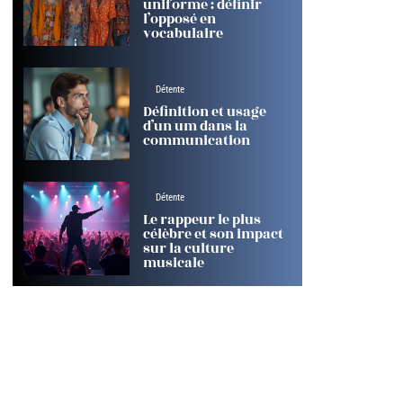
uniforme : définir
l’opposé en
vocabulaire
Détente
Définition et usage
d’un um dans la
communication
Détente
Le rappeur le plus
célèbre et son impact
sur la culture
musicale