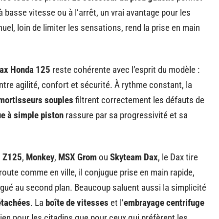
 basse vitesse ou à l’arrêt, un vrai avantage pour les
l, loin de limiter les sensations, rend la prise en main
Dax Honda 125
reste cohérente avec l’esprit du modèle :
re agilité, confort et sécurité. À rythme constant, la
mortisseurs souples
filtrent correctement les défauts de
ue à simple piston
rassure par sa progressivité et sa
 Z125
,
Monkey
,
MSX Grom
ou
Skyteam Dax
, le Dax tire
route comme en ville, il conjugue prise en main rapide,
ué au second plan. Beaucoup saluent aussi la simplicité
étachées
. La
boîte de vitesses
et l’
embrayage centrifuge
ien pour les citadins que pour ceux qui préfèrent les