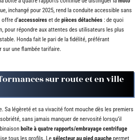
la boîte à quatre rapports continue de distinguer la
moto
ue, inchangé pour 2025, rend la conduite accessible sans
 offre d’
accessoires
et de
pièces détachées
: de quoi
en, pour répondre aux attentes des utilisateurs les plus
table. Honda fait le pari de la fidélité, préférant
sur une flambée tarifaire.
rformances sur route et en ville
. Sa légèreté et sa vivacité font mouche dès les premiers
 sobriété, sans jamais manquer de nervosité lorsqu’il
ombinaison
boîte à quatre rapports/embrayage centrifuge
aise tous les profils. Le
sélecteur au pied gauche
permet