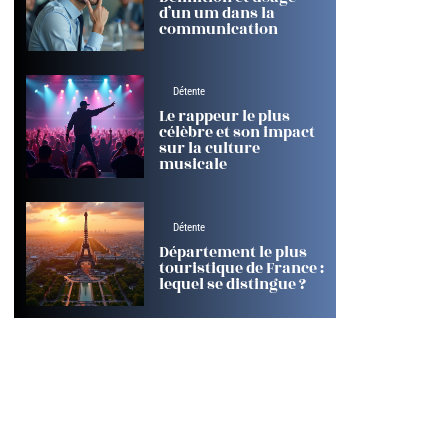
d’un um dans la
communication
Détente
Le rappeur le plus
célèbre et son impact
sur la culture
musicale
Détente
Département le plus
touristique de France :
lequel se distingue ?