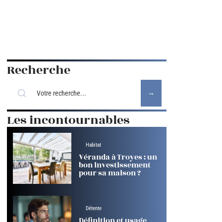
Recherche
Les incontournables
Habitat
Véranda à Troyes : un
bon investissement
pour sa maison ?
Détente
Définition et usage