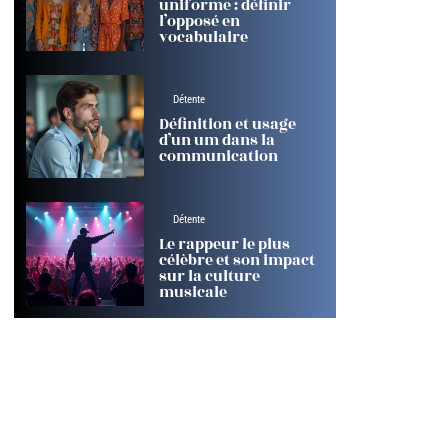
uniforme : définir
l’opposé en
vocabulaire
Détente
Définition et usage
d’un um dans la
communication
Détente
Le rappeur le plus
célèbre et son impact
sur la culture
musicale