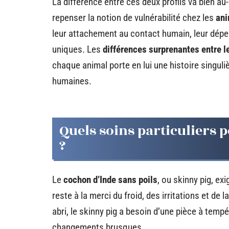
La différence entre ces deux profils va bien au
repenser la notion de vulnérabilité chez les
ani
leur attachement au contact humain, leur dépe
uniques. Les
différences surprenantes entre l
chaque animal porte en lui une histoire singuli
humaines.
Quels soins particuliers 
?
Le
cochon d’Inde sans poils
, ou skinny pig, ex
reste à la merci du froid, des irritations et de
abri, le skinny pig a besoin d’une pièce à temp
changements brusques.