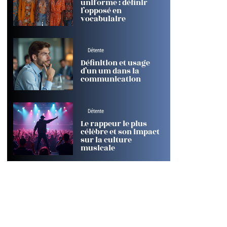
uniforme : définir
l’opposé en
vocabulaire
Détente
Définition et usage
d’un um dans la
communication
Détente
Le rappeur le plus
célèbre et son impact
sur la culture
musicale