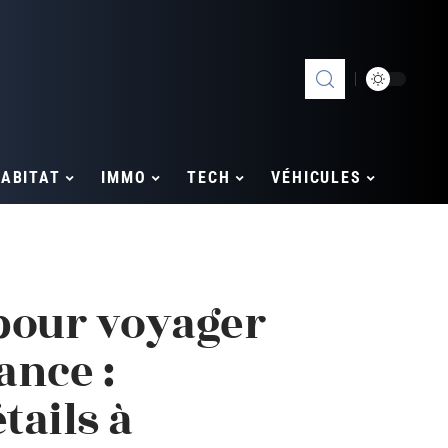
ABITAT
IMMO
TECH
VÉHICULES
our voyager
ance :
tails à