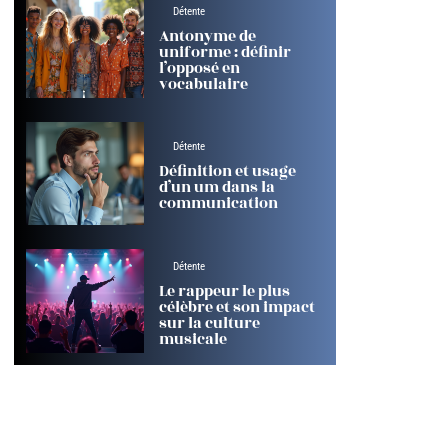
Détente
Antonyme de
uniforme : définir
l’opposé en
vocabulaire
Détente
Définition et usage
d’un um dans la
communication
Détente
Le rappeur le plus
célèbre et son impact
sur la culture
musicale